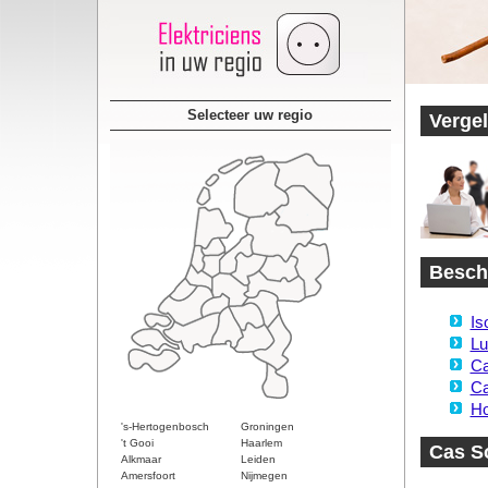
Selecteer uw regio
Vergel
Beschi
Is
Lu
Ca
Ca
Ho
's-Hertogenbosch
Groningen
't Gooi
Haarlem
Cas S
Alkmaar
Leiden
Amersfoort
Nijmegen