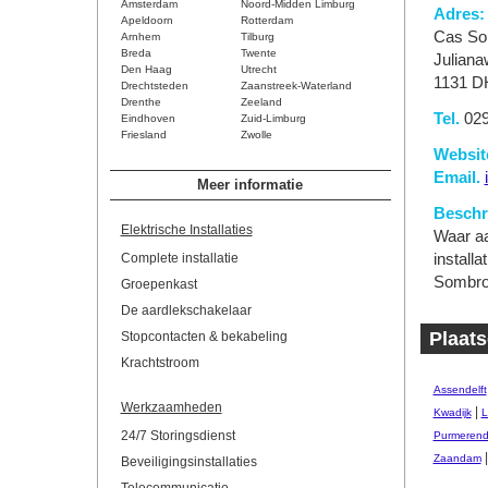
Amsterdam
Noord-Midden Limburg
Adres:
Apeldoorn
Rotterdam
Cas So
Arnhem
Tilburg
Breda
Twente
Juliana
Den Haag
Utrecht
1131 D
Drechtsteden
Zaanstreek-Waterland
Drenthe
Zeeland
Tel.
029
Eindhoven
Zuid-Limburg
Friesland
Zwolle
Websit
Email.
Meer informatie
Beschri
Elektrische Installaties
Waar aa
Complete installatie
install
Sombroe
Groepenkast
De aardlekschakelaar
Plaats
Stopcontacten & bekabeling
Krachtstroom
Assendelft
Werkzaamheden
|
Kwadijk
L
24/7 Storingsdienst
Purmeren
Zaandam
Beveiligingsinstallaties