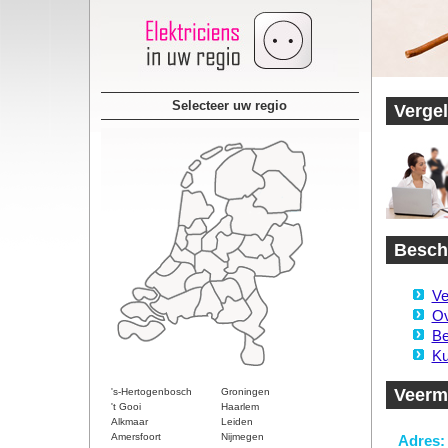
Selecteer uw regio
Vergel
Beschi
Ve
Ov
Be
Ku
Veerma
's-Hertogenbosch
Groningen
't Gooi
Haarlem
Alkmaar
Leiden
Amersfoort
Nijmegen
Adres: