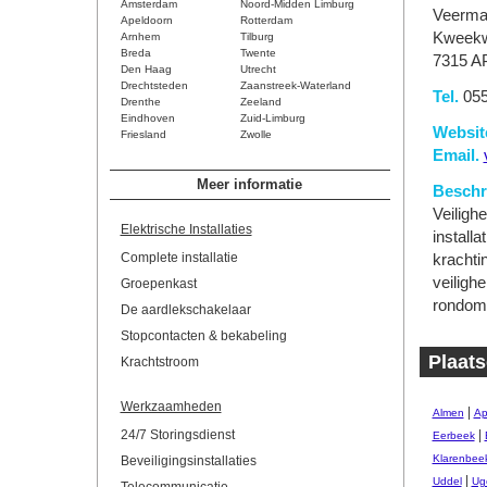
Amsterdam
Noord-Midden Limburg
Veerman
Apeldoorn
Rotterdam
Kweekw
Arnhem
Tilburg
Breda
Twente
7315 A
Den Haag
Utrecht
Drechtsteden
Zaanstreek-Waterland
Tel.
055
Drenthe
Zeeland
Eindhoven
Zuid-Limburg
Websit
Friesland
Zwolle
Email.
Meer informatie
Beschri
Veilighe
Elektrische Installaties
install
Complete installatie
krachtin
veilighe
Groepenkast
rondom
De aardlekschakelaar
Stopcontacten & bekabeling
Plaats
Krachtstroom
Werkzaamheden
|
Almen
Ap
24/7 Storingsdienst
|
Eerbeek
Klarenbee
Beveiligingsinstallaties
|
Uddel
Ug