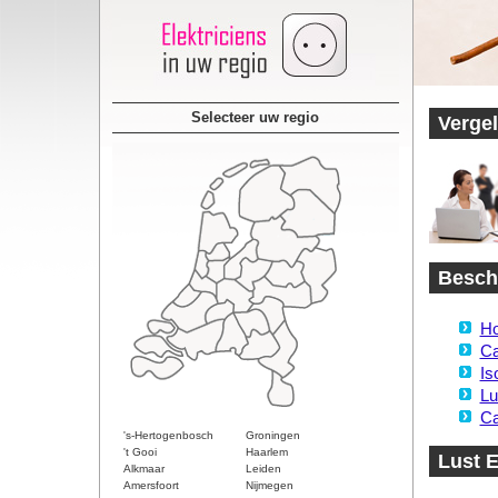
Selecteer uw regio
Vergel
Beschi
Ho
Ca
Is
Lu
Ca
's-Hertogenbosch
Groningen
't Gooi
Haarlem
Lust E
Alkmaar
Leiden
Amersfoort
Nijmegen