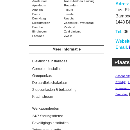
Amsterdam
Noord-Midden Limburg
Adres:
Apeldoorn
Rotterdam
Lust El
Arnhem
Tilburg
Breda
Twente
Bamboe
Den Haag
Utrecht
1448 B
Drechtsteden
Zaanstreek-Waterland
Drenthe
Zeeland
Tel.
06 
Eindhoven
Zuid-Limburg
Friesland
Zwolle
Websit
Email.
Meer informatie
Elektrische Installaties
Plaats
Complete installatie
Groepenkast
Assendelft
|
Kwadijk
L
De aardlekschakelaar
Purmeren
Stopcontacten & bekabeling
Zaandam
Krachtstroom
Werkzaamheden
24/7 Storingsdienst
Beveiligingsinstallaties