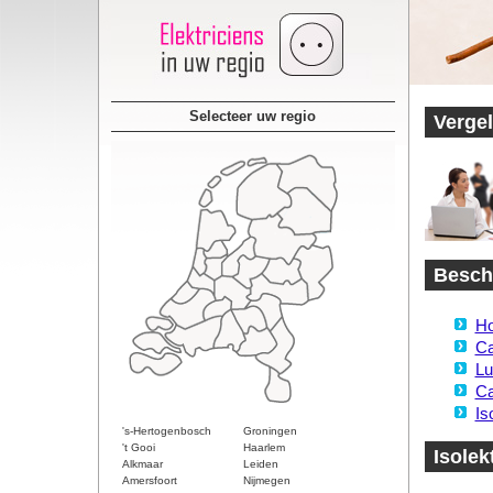
Selecteer uw regio
Vergel
Beschi
Ho
Ca
Lu
Ca
Is
's-Hertogenbosch
Groningen
't Gooi
Haarlem
Isolek
Alkmaar
Leiden
Amersfoort
Nijmegen