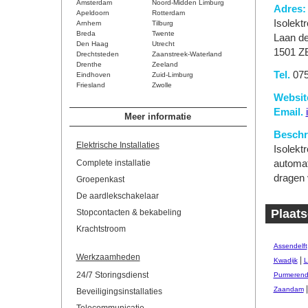
Amsterdam
Noord-Midden Limburg
Adres:
Apeldoorn
Rotterdam
Isolekt
Arnhem
Tilburg
Breda
Twente
Laan de
Den Haag
Utrecht
1501 Z
Drechtsteden
Zaanstreek-Waterland
Drenthe
Zeeland
Tel.
075
Eindhoven
Zuid-Limburg
Friesland
Zwolle
Websit
Email.
Meer informatie
Beschri
Elektrische Installaties
Isolektr
Complete installatie
automat
dragen 
Groepenkast
De aardlekschakelaar
Plaats
Stopcontacten & bekabeling
Krachtstroom
Assendelft
Werkzaamheden
|
Kwadijk
L
24/7 Storingsdienst
Purmeren
Zaandam
Beveiligingsinstallaties