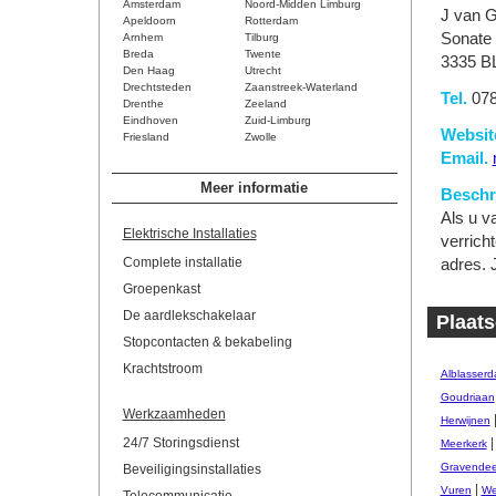
Amsterdam
Noord-Midden Limburg
J van G
Apeldoorn
Rotterdam
Sonate
Arnhem
Tilburg
Breda
Twente
3335 BL
Den Haag
Utrecht
Drechtsteden
Zaanstreek-Waterland
Tel.
078
Drenthe
Zeeland
Eindhoven
Zuid-Limburg
Websit
Friesland
Zwolle
Email.
Meer informatie
Beschri
Als u v
Elektrische Installaties
verricht
Complete installatie
adres. 
Groepenkast
De aardlekschakelaar
Plaats
Stopcontacten & bekabeling
Krachtstroom
Alblasser
Goudriaan
Werkzaamheden
Herwijnen
24/7 Storingsdienst
Meerkerk
Gravendee
Beveiligingsinstallaties
|
Vuren
We