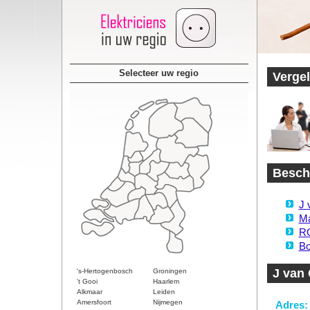
Selecteer uw regio
Vergel
Beschi
J 
Ma
R
Bo
J van 
's-Hertogenbosch
Groningen
't Gooi
Haarlem
Alkmaar
Leiden
Amersfoort
Nijmegen
Adres: